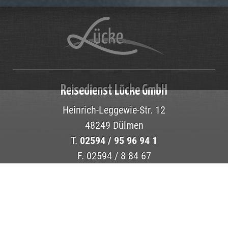
Reisedienst Lücke GmbH
Heinrich-Leggewie-Str. 12
48249 Dülmen
T.
02594 / 95 96 94 1
F. 02594 / 8 84 67
info@reisedienst-luecke.de
www.reisedienst-luecke.de
Home