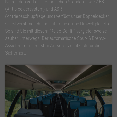
Neben den verkehrstechnischen Standards wie ABS
(Antiblockiersystem) und ASR
(Antriebsschlupfregelung) verfügt unser Doppeldecker
selbstverständlich auch über die grüne Umweltplakette.
So sind Sie mit diesem "Reise-Schiff" vergleichsweise
sauber unterwegs. Der automatische Spur- & Brems-
Assistent der neuesten Art sorgt zusätzlich für die
Sicherheit.